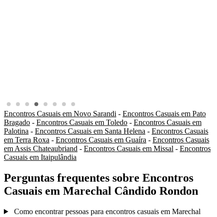
Encontros Casuais em Novo Sarandi
-
Encontros Casuais em Pato
Bragado
-
Encontros Casuais em Toledo
-
Encontros Casuais em
Palotina
-
Encontros Casuais em Santa Helena
-
Encontros Casuais
em Terra Roxa
-
Encontros Casuais em Guaíra
-
Encontros Casuais
em Assis Chateaubriand
-
Encontros Casuais em Missal
-
Encontros
Casuais em Itaipulândia
Perguntas frequentes sobre Encontros
Casuais em Marechal Cândido Rondon
Como encontrar pessoas para encontros casuais em Marechal