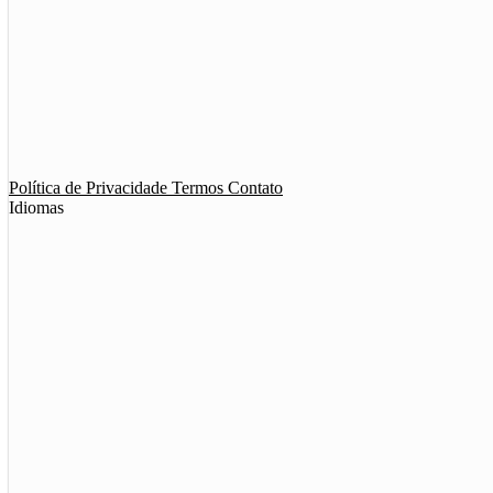
App de Ménage
App de Swing
Política de Privacidade
Termos
Contato
Idiomas