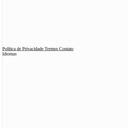
App de Ménage
App de Swing
Política de Privacidade
Termos
Contato
Idiomas