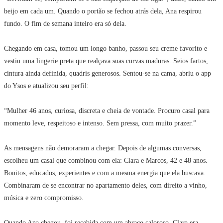
beijo em cada um. Quando o portão se fechou atrás dela, Ana respirou
fundo. O fim de semana inteiro era só dela.
Chegando em casa, tomou um longo banho, passou seu creme favorito e
vestiu uma lingerie preta que realçava suas curvas maduras. Seios fartos,
cintura ainda definida, quadris generosos. Sentou-se na cama, abriu o app
do Ysos e atualizou seu perfil:
“Mulher 46 anos, curiosa, discreta e cheia de vontade. Procuro casal para
momento leve, respeitoso e intenso. Sem pressa, com muito prazer.”
As mensagens não demoraram a chegar. Depois de algumas conversas,
escolheu um casal que combinou com ela: Clara e Marcos, 42 e 48 anos.
Bonitos, educados, experientes e com a mesma energia que ela buscava.
Combinaram de se encontrar no apartamento deles, com direito a vinho,
música e zero compromisso.
Quando Ana chegou, foi recebida com um abraço caloroso. Clara era