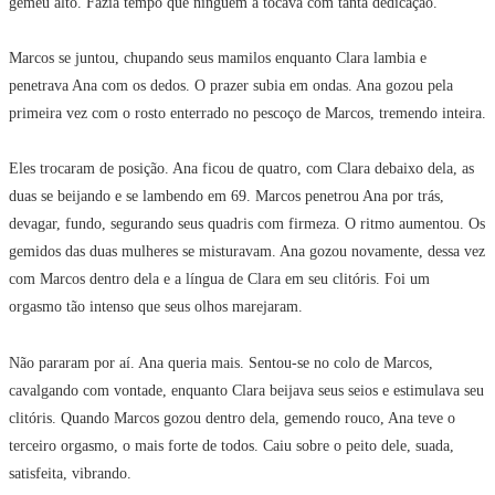
gemeu alto. Fazia tempo que ninguém a tocava com tanta dedicação.
Marcos se juntou, chupando seus mamilos enquanto Clara lambia e
penetrava Ana com os dedos. O prazer subia em ondas. Ana gozou pela
primeira vez com o rosto enterrado no pescoço de Marcos, tremendo inteira.
Eles trocaram de posição. Ana ficou de quatro, com Clara debaixo dela, as
duas se beijando e se lambendo em 69. Marcos penetrou Ana por trás,
devagar, fundo, segurando seus quadris com firmeza. O ritmo aumentou. Os
gemidos das duas mulheres se misturavam. Ana gozou novamente, dessa vez
com Marcos dentro dela e a língua de Clara em seu clitóris. Foi um
orgasmo tão intenso que seus olhos marejaram.
Não pararam por aí. Ana queria mais. Sentou-se no colo de Marcos,
cavalgando com vontade, enquanto Clara beijava seus seios e estimulava seu
clitóris. Quando Marcos gozou dentro dela, gemendo rouco, Ana teve o
terceiro orgasmo, o mais forte de todos. Caiu sobre o peito dele, suada,
satisfeita, vibrando.