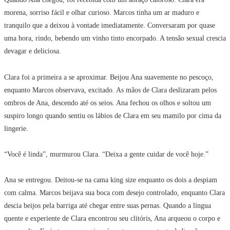
morena, sorriso fácil e olhar curioso. Marcos tinha um ar maduro e
tranquilo que a deixou à vontade imediatamente. Conversaram por quase
uma hora, rindo, bebendo um vinho tinto encorpado. A tensão sexual crescia
devagar e deliciosa.
Clara foi a primeira a se aproximar. Beijou Ana suavemente no pescoço,
enquanto Marcos observava, excitado. As mãos de Clara deslizaram pelos
ombros de Ana, descendo até os seios. Ana fechou os olhos e soltou um
suspiro longo quando sentiu os lábios de Clara em seu mamilo por cima da
lingerie.
“Você é linda”, murmurou Clara. “Deixa a gente cuidar de você hoje.”
Ana se entregou. Deitou-se na cama king size enquanto os dois a despiam
com calma. Marcos beijava sua boca com desejo controlado, enquanto Clara
descia beijos pela barriga até chegar entre suas pernas. Quando a língua
quente e experiente de Clara encontrou seu clitóris, Ana arqueou o corpo e