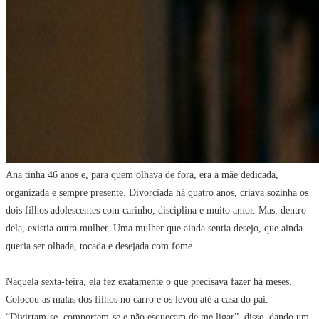
Ana tinha 46 anos e, para quem olhava de fora, era a mãe dedicada,
organizada e sempre presente. Divorciada há quatro anos, criava sozinha os
dois filhos adolescentes com carinho, disciplina e muito amor. Mas, dentro
dela, existia outra mulher. Uma mulher que ainda sentia desejo, que ainda
queria ser olhada, tocada e desejada com fome.
Naquela sexta-feira, ela fez exatamente o que precisava fazer há meses.
Colocou as malas dos filhos no carro e os levou até a casa do pai.
“Divirtam-se, comportem-se e não esqueçam de me ligar”, disse, dando um