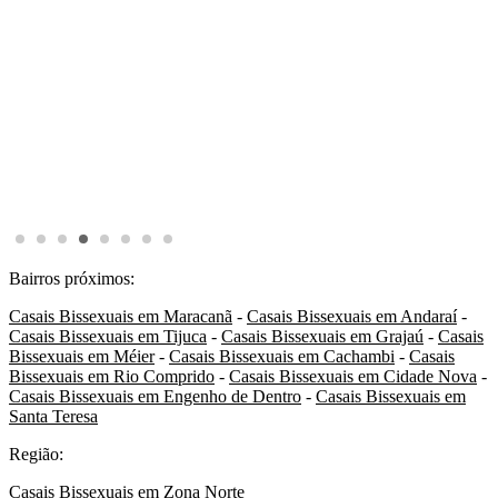
Bairros próximos:
Casais Bissexuais em Maracanã
-
Casais Bissexuais em Andaraí
-
Casais Bissexuais em Tijuca
-
Casais Bissexuais em Grajaú
-
Casais
Bissexuais em Méier
-
Casais Bissexuais em Cachambi
-
Casais
Bissexuais em Rio Comprido
-
Casais Bissexuais em Cidade Nova
-
Casais Bissexuais em Engenho de Dentro
-
Casais Bissexuais em
Santa Teresa
Região:
Casais Bissexuais em Zona Norte