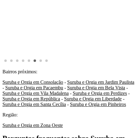
Bairros próximos:
Suruba e Orgia em Consolação
-
Suruba e Orgia em Jardim Paulista
-
Suruba e Orgia em Pacaembu
-
Suruba e Orgia em Bela Vista
-
Suruba e Orgia em Vila Madalena
-
Suruba e Orgia em Perdizes
-
Suruba e Orgia em República
-
Suruba e Orgia em Liberdade
-
Suruba e Orgia em Santa Cecília
-
Suruba e Orgia em Pinheiros
Região:
Suruba e Orgia em Zona Oeste