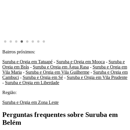
Bairros próximos:
Suruba e Orgia em Tatuapé
-
Suruba e Orgia em Mooca
-
Suruba e
Orgia em Brás
-
Suruba e Orgia em Água Rasa
-
Suruba e Orgia em
Vila Maria
-
Suruba e Orgia em Vila Guilherme
-
Suruba e Orgia em
Cambuci
-
Suruba e Orgia em Sé
-
Suruba e Orgia em Vila Prudente
-
Suruba e Orgia em Liberdade
Região:
Suruba e Orgia em Zona Leste
Perguntas frequentes sobre Suruba em
Belém